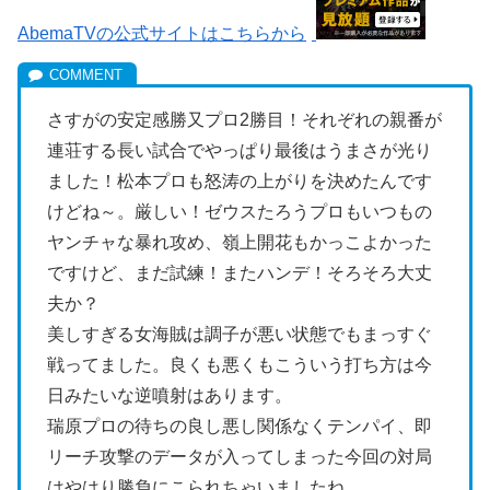
AbemaTVの公式サイトはこちらから
さすがの安定感勝又プロ2勝目！それぞれの親番が
連荘する長い試合でやっぱり最後はうまさが光り
ました！松本プロも怒涛の上がりを決めたんです
けどね～。厳しい！ゼウスたろうプロもいつもの
ヤンチャな暴れ攻め、嶺上開花もかっこよかった
ですけど、まだ試練！またハンデ！そろそろ大丈
夫か？
美しすぎる女海賊は調子が悪い状態でもまっすぐ
戦ってました。良くも悪くもこういう打ち方は今
日みたいな逆噴射はあります。
瑞原プロの待ちの良し悪し関係なくテンパイ、即
リーチ攻撃のデータが入ってしまった今回の対局
はやはり勝負にこられちゃいましたね。