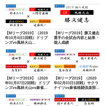
Ｍリーグ
Ｍリーグ
【Mリーグ2019】（2019
【Mリーグ2019】勝又健志
年10月4日1回戦）ドリブ
選手の全試合内容と結果・
ンズvs風林火山
個人成績
vsABEMASvsフェニック
Ｍリーグ
Ｍリーグ
ス
【Mリーグ2019】（2020
【Mリーグ2019】（2020
年01月07日2回戦）ドリブ
年02月03日1回戦）サクラ
ンズvs風林火山vs麻雀格
ナイツvs麻雀格闘倶楽部
闘倶楽部vsフェニックス
vsフェニックスvsパイレ
Ｍリーグ
Ｍリーグ
ーツ