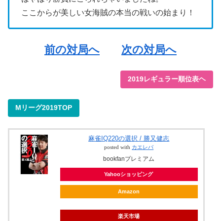
ここからが美しい女海賊の本当の戦いの始まり！
前の対局へ
次の対局へ
2019レギュラー順位表ヘ
Mリーグ2019TOP
麻雀IQ220の選択 / 勝又健志
posted with
カエレバ
bookfanプレミアム
Yahooショッピング
Amazon
楽天市場