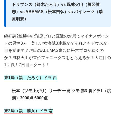
ドリブンズ（鈴木たろう）vs 風林火山（勝又健
志）vs ABEMAS（松本吉弘）vs パイレーツ（瑞
原明奈）
絶好調2連勝中の瑞原プロと直近の対局でマイナスポイン
トの男性3人！美しい女海賊3連勝か？それともゼウスが
目を覚ます？昨日のABEMAS奮起に松本プロが続くの
か？風林火山が首位フェニックスをとらえるか？大注目の
1回戦！7日目スタート！
東1局（親 たろう）ドラ 西
松本（ツモ上がり）リーチ 一発 ツモ 赤3 裏ドラ1（跳
満）3000点 6000点
東2局（親 勝又）ドラ 南