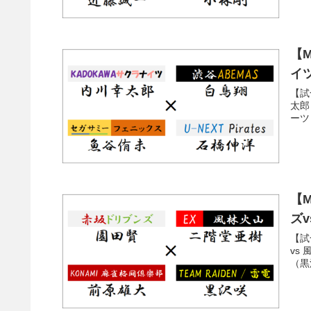
【M
イ
【試
太郎
ーツ
【M
ズ
【試
vs
（黒