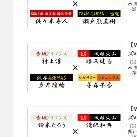
vs
（瀬
【M
ズv
【試
vs
（茅
【M
ズv
【試
典）
（近