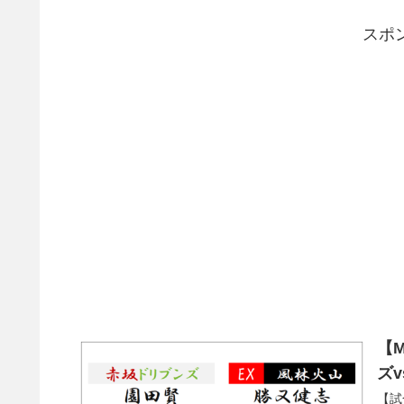
スポ
【M
ズ
【試