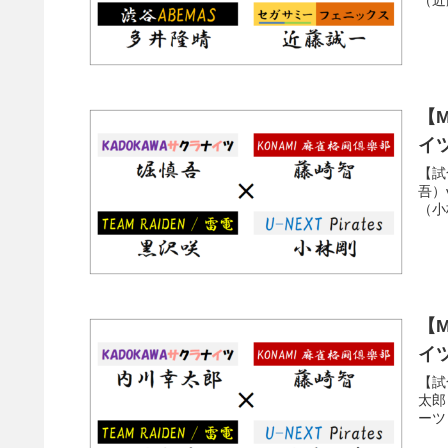
【M
イ
【試
吾）
（小
【M
イ
【試
太郎
ーツ