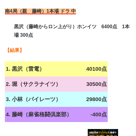
南4局（親 藤崎）1本場 ドラ 中
黒沢（藤崎からロン上がり）ホンイツ 6400点 1本
場 300点
【結果】
1. 黒沢（雷電）
40100点
2. 堀（サクラナイツ）
30500点
3. 小林（パイレーツ）
29800点
4. 藤崎（麻雀格闘倶楽部）
-400点