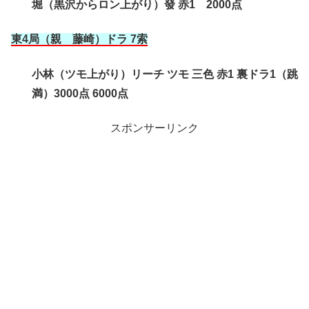
堀（黒沢からロン上がり）發 赤1 2000点
東4局（親 藤崎
）ドラ 7索
小林（ツモ上がり）リーチ ツモ 三色 赤1 裏ドラ1（跳
満）3000点 6000点
スポンサーリンク