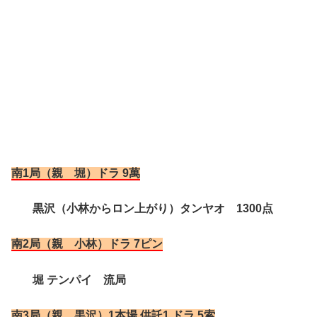
南1局（親 堀）ドラ 9萬
黒沢（小林からロン上がり）タンヤオ 1300点
南2局（親 小林）ドラ 7ピン
堀 テンパイ 流局
南3局（親 黒沢）1本場 供託1 ドラ 5索