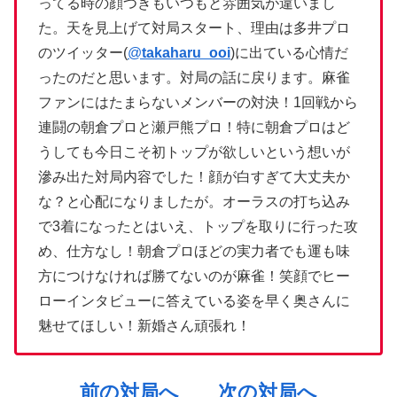
ってる時の顔つきもいつもと雰囲気が違いまし
た。天を見上げて対局スタート、理由は多井プロ
のツイッター(
@
takaharu_ooi
)に出ている心情だ
ったのだと思います。対局の話に戻ります。麻雀
ファンにはたまらないメンバーの対決！1回戦から
連闘の朝倉プロと瀬戸熊プロ！特に朝倉プロはど
うしても今日こそ初トップが欲しいという想いが
滲み出た対局内容でした！顔が白すぎて大丈夫か
な？と心配になりましたが。オーラスの打ち込み
で3着になったとはいえ、トップを取りに行った攻
め、仕方なし！朝倉プロほどの実力者でも運も味
方につけなければ勝てないのが麻雀！笑顔でヒー
ローインタビューに答えている姿を早く奥さんに
魅せてほしい！新婚さん頑張れ！
前の対局へ
次の対局へ