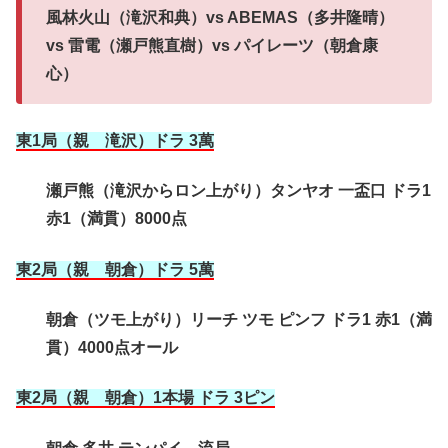
風林火山（滝沢和典）vs ABEMAS（多井隆晴）
vs 雷電（瀬戸熊直樹）vs パイレーツ（朝倉康
心）
東1局（親 滝沢）ドラ 3萬
瀬戸熊（滝沢からロン上がり）タンヤオ 一盃口 ドラ1
赤1（満貫）8000点
東2局（親 朝倉）ドラ 5萬
朝倉（ツモ上がり）リーチ ツモ ピンフ ドラ1 赤1（満
貫）4000点オール
東2局（親 朝倉）1本場 ドラ 3ピン