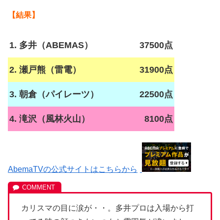
【結果】
1. 多井（ABEMAS）
37500点
2. 瀬戸熊（雷電）
31900点
3. 朝倉（パイレーツ）
22500点
4. 滝沢（風林火山）
8100点
AbemaTVの公式サイトはこちらから
カリスマの目に涙が・・。多井プロは入場から打