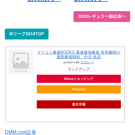
2019レギュラー順位表ヘ
Mリーグ2019TOP
マイコミ麻雀BOOKS 最速最強麻雀 多井隆晴の
最新麻雀戦術 中古-良品
posted with
カエレバ
ランクアップ
Yahooショッピング
Amazon
楽天市場
DMM.com証券