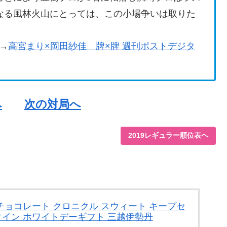
なる風林火山にとっては、この小場争いは取りた
→
高宮まり×岡田紗佳 牌×牌 週刊ポストデジタ
へ
次の対局へ
2019レギュラー順位表ヘ
 チョコレート クロニクル スウィート キープセ
タイン ホワイトデーギフト 三越伊勢丹