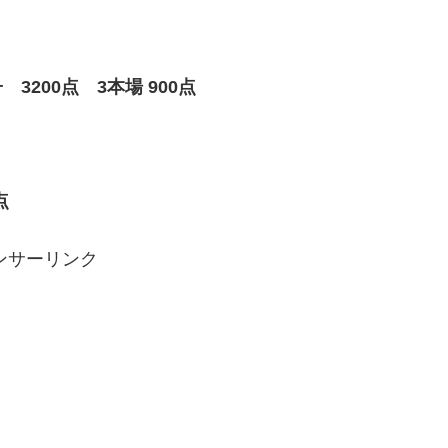
200点 3本場 900点
点
ンサーリンク