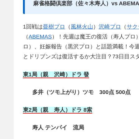
麻雀格闘倶楽部（佐々木寿人）vs ABEM
1回戦は
亜樹プロ
（
風林火山
）
沢崎プロ
（
サク
（
ABEMAS
）！先週は魔王の復活（寿人プロ
ロ）、妊娠報告（黒沢プロ）と話題満載！今
とドリブンズは復活するか大注目？73日目ス
東1局（親 沢崎）ドラ 發
多井（ツモ上がり）ツモ 300点 500点
東2局（親 寿人）ドラ 8索
寿人 テンパイ 流局