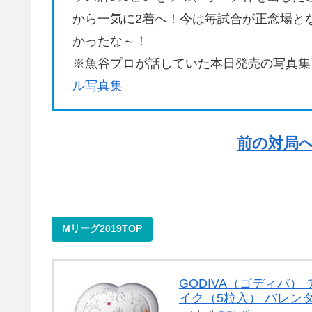
から一気に2着へ！今は毎試合が正念場と
かったな～！
※魚谷プロが話していた本日発売の写真集
ル写真集
前の対局
Mリーグ2019TOP
GODIVA（ゴディバ）
イク（5粒入） バレン