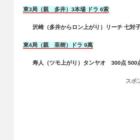
東3局（親 多井）3本場 ドラ 6索
沢崎（多井からロン上がり）リーチ 七対子 3
東4局（親 亜樹
）ドラ 9萬
寿人（ツモ上がり）タンヤオ 300点 500
スポ