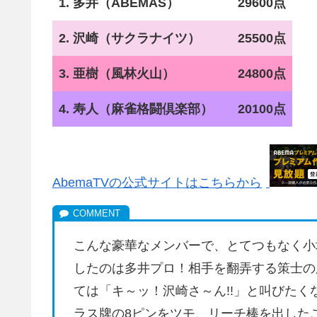
1. 多井（ABEMAS）
29600点
2. 沢崎（サクラナイツ）
25500点
3. 亜樹（風林火山）
24800点
4. 寿人（麻雀格闘倶楽部）
20100点
AbemaTVの公式サイトはこちらから
こんな豪華なメンバーで、とてつもなく小
したのは多井プロ！相手を翻弄する策士の
ては「キ～ッ！沢崎さ～ん!!」と叫びた
ラス牌の8ピンをツモ、リーチ棒を出した