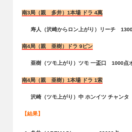
南3局（親 多井）1本場 ドラ 4萬
寿人（沢崎からロン上がり）リーチ 1300点
南4局（親 亜樹）ドラ 9ピン
亜樹（ツモ上がり）ツモ 一盃口 1000点
南4局（親 亜樹）1本場 ドラ 1索
沢崎（ツモ上がり）中 ホンイツ チャンタ（満貫
【結果】