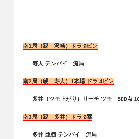
南1局（親 沢崎）ドラ 9ピン
寿人 テンパイ 流局
南2局（親 寿人）1本場 ドラ 4ピン
多井（ツモ上がり）リーチ ツモ 500点 10
南3局（親 多井）ドラ 9索
多井 亜樹 テンパイ 流局