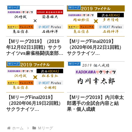
雀格闘倶楽部vsABEMAS
vsABEMASvsフェニック
Ｍリーグ
Ｍリーグ
スvsパイレーツ
【Mリーグ2019】（2019
【MリーグFinal2019】
年12月02日1回戦）サクラ
（2020年06月22日1回戦）
ナイツvs麻雀格闘倶楽部
サクラナイツ
vsフェニックスvsパイレ
vsABEMASvsフェニック
Ｍリーグ
Ｍリーグ
ーツ
スvsパイレーツ
【MリーグFinal2019】
【Mリーグ2019】内川幸太
（2020年06月19日2回戦）
郎選手の全試合内容と結
サクラナイツ
果・個人成績
vsABEMASvsフェニック
スvsパイレーツ
ホーム
Ｍリーグ