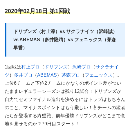
2020年02月18日 第1回戦
ドリブンズ（村上淳）vs サクラナイツ（沢崎誠）
vs ABEMAS（多井隆晴）vs フェニックス（茅森
早香）
1回戦は
村上プロ
（
ドリブンズ
）
沢崎プロ
（
サクラナイ
ツ
）
多井プロ
（
ABEMAS
）
茅森プロ
（
フェニックス
）。
上位6チームと下位2チームにかなりのポイント差がつい
たままレギュラーシーズンは残り12試合！ドリブンズが
自力でセミファイナル進出を決めるにはトップはもちろん
のこと、マイナスポイントはもう厳しい！各チームの猛者
たちが登場する終盤戦、前年優勝ドリブンズがどこまで意
地を見せるのか？79日目スタート！