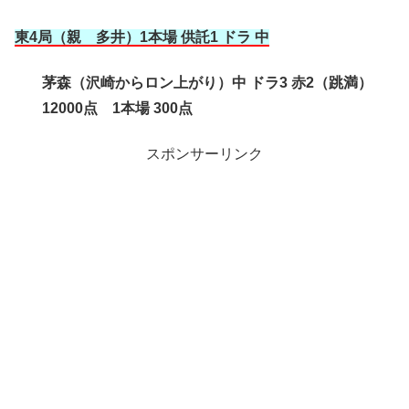
東4局（親 多井
）1本場 供託1 ドラ 中
茅森（沢崎からロン上がり）中 ドラ3 赤2（跳満）
12000点 1本場 300点
スポンサーリンク