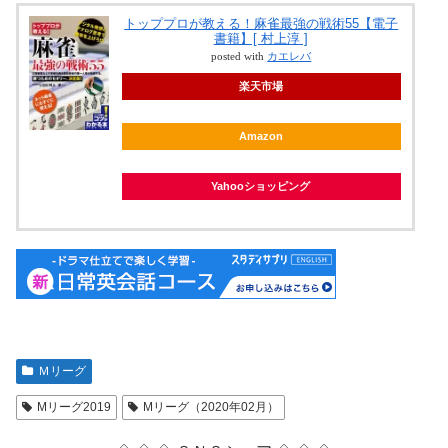
トッププロが教える！麻雀最強の戦術55【電子
書籍】[ 村上淳 ]
posted with
カエレバ
楽天市場
Amazon
Yahooショッピング
Ｍリーグ
Mリーグ2019
Mリーグ（2020年02月）