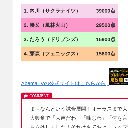
1. 内川（サクラナイツ）
39000点
2. 勝又（風林火山）
29500点
3. たろう（ドリブンズ）
15900点
4. 茅森（フェニックス）
15600点
AbemaTVの公式サイトはこちらから
ま～なんという試合展開！オーラスまで大
大興奮で「大声だわ」「噛むわ」「何を言
片方外しました！それはさておき、トップ