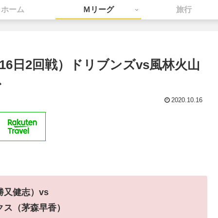
ホーム
Ｍリーグ
旅行
0月16日2回戦）ドリブンズvs風林火山
ス
2020.10.16
勝又健志）vs
クス（茅森早香）