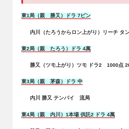
東1局（親 勝又）ドラ 7ピン
内川（たろうからロン上がり）リーチ タンヤオ
東2局（親 たろう）ドラ 4萬
勝又（ツモ上がり）ツモ ドラ2 1000点 2
東3局（親 茅森）ドラ 中
内川 勝又 テンパイ 流局
東4局（親 内川
）1本場 供託2 ドラ 4萬