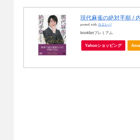
現代麻雀の絶対手順 / 
posted with
カエレバ
bookfanプレミアム
Yahooショッピング
Ama