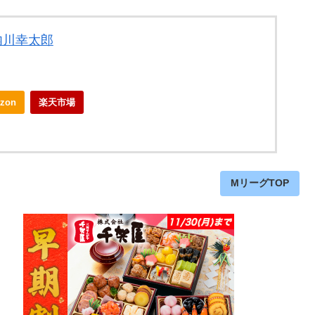
内川幸太郎
zon
楽天市場
MリーグTOP