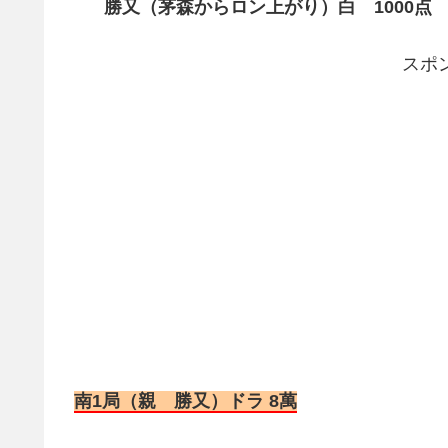
勝又（茅森からロン上がり）白 1000点 1
スポ
南1局（親 勝又）ドラ 8萬