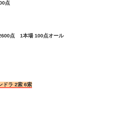
00点
600点 1本場 100点オール
ドラ 2索 6索