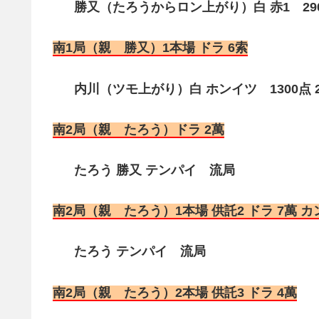
勝又（たろうからロン上がり）白 赤1 29
南1局（親 勝又）1本場 ドラ 6索
内川（ツモ上がり）白 ホンイツ 1300点 2
南2局（親 たろう）ドラ 2萬
たろう 勝又 テンパイ 流局
南2局（親 たろう）1本場 供託2 ドラ 7萬 カン
たろう テンパイ 流局
南2局（親 たろう）2本場 供託3 ドラ 4萬