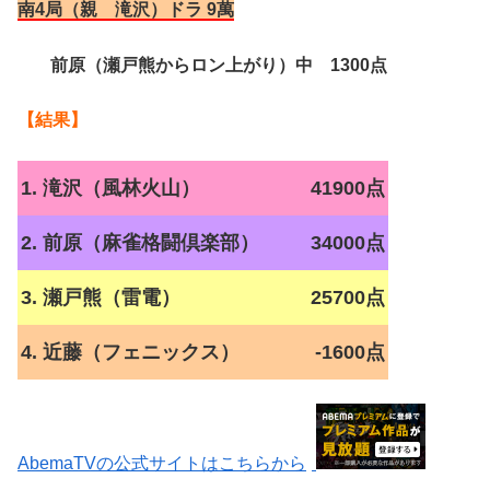
南4局（親 滝沢）ドラ 9萬
前原（瀬戸熊からロン上がり）中 1300点
【結果】
1. 滝沢（風林火山）
41900点
2. 前原（麻雀格闘倶楽部）
34000点
3. 瀬戸熊（雷電）
25700点
4. 近藤（フェニックス）
-1600点
AbemaTVの公式サイトはこちらから