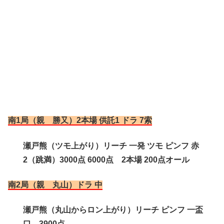
南1局（親 勝又）2本場 供託1 ドラ 7索
瀬戸熊（ツモ上がり）リーチ 一発 ツモ ピンフ 赤
2（跳満）3000点 6000点 2本場 200点オール
南2局（親 丸山）ドラ 中
瀬戸熊（丸山からロン上がり）リーチ ピンフ 一盃
口 3900点