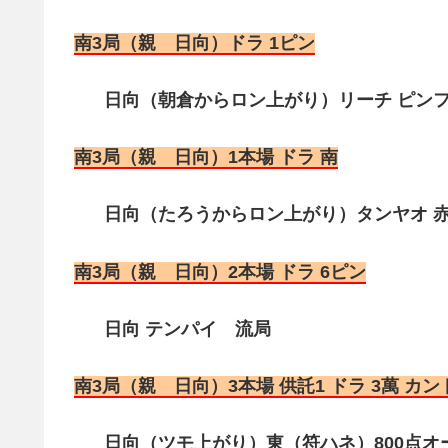
南3局（親 日向）ドラ 1ピン
日向（朝倉からロン上がり）リーチ ピンフ 赤
南3局（親 日向）1本場 ドラ 南
日向（たろうからロン上がり）タンヤオ 赤1 
南3局（親 日向）2本場 ドラ 6ピン
日向 テンパイ 流局
南3局（親 日向）3本場 供託1 ドラ 3萬 カン
日向（ツモ上がり）東（符ハネ）800点オー