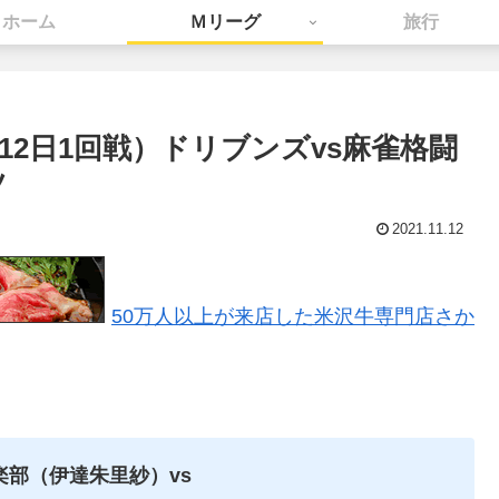
ホーム
Ｍリーグ
旅行
1月12日1回戦）ドリブンズvs麻雀格闘
ツ
2021.11.12
50万人以上が来店した米沢牛専門店さか
楽部（伊達朱里紗）vs