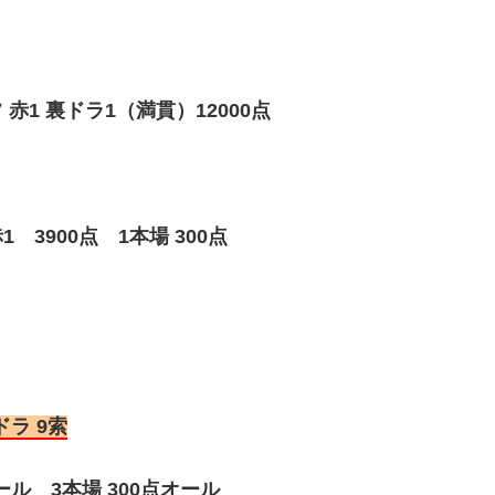
1 裏ドラ1（満貫）12000点
3900点 1本場 300点
ドラ 9索
ル 3本場 300点オール