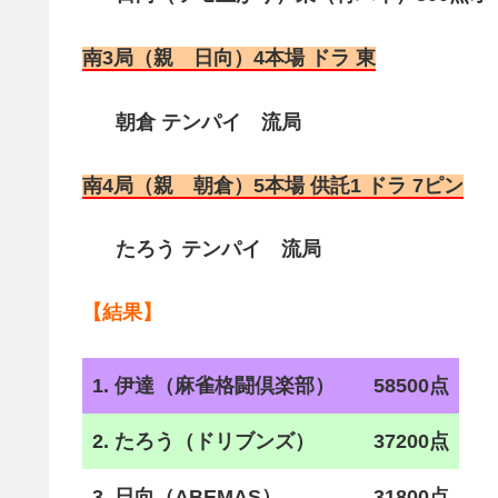
南3局（親 日向）4本場 ドラ 東
朝倉 テンパイ 流局
南4局（親 朝倉）5本場 供託1 ドラ 7ピン
たろう テンパイ 流局
【結果】
1. 伊達（麻雀格闘倶楽部）
58500点
2. たろう（ドリブンズ）
37200点
3. 日向（ABEMAS）
31800点