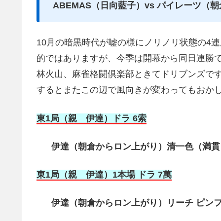
ABEMAS（日向藍子）vs パイレーツ（
10月の暗黒時代が嘘の様にノリノリ状態の4
的ではありますが、今季は開幕から同日連勝
林火山、麻雀格闘倶楽部ときてドリブンズで
するとまたこの辺で風向きが変わってもおかし
東1局（親 伊達）ドラ 6索
伊達（朝倉からロン上がり）清一色（満貫）
東1局（親 伊達）1本場 ドラ 7萬
伊達（朝倉からロン上がり）リーチ ピンフ ドラ