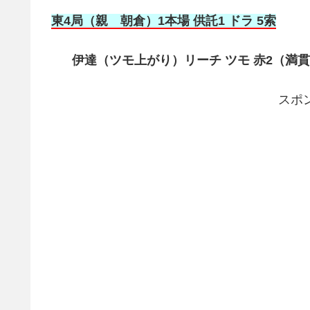
東4局（親 朝倉
）1本場 供託1 ドラ 5索
伊達（ツモ上がり）リーチ ツモ 赤2（満貫）2
スポ