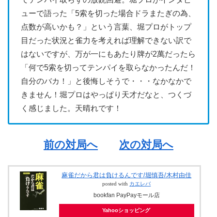
ューで語った「5索を切った場合ドラまたぎの為、
点数が高いかも？」という言葉、堀プロがトップ
目だった状況と雀力を考えれば理解できない訳で
はないですが、万が一にもあたり牌が2萬だったら
「何で5索を切ってテンパイを取らなかったんだ！
自分のバカ！」と後悔しそうで・・・なかなかで
きません！堀プロはやっぱり天才だなと、つくづ
く感じました。天晴れです！
前の対局へ
次の対局へ
麻雀だから君は負けるんです/堀慎吾/木村由佳
posted with
カエレバ
bookfan PayPayモール店
Yahooショッピング