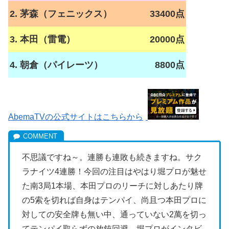
2. 茅森（フェニックス）
33400点
3. 本田（雷電）
20000点
4. 朝倉（パイレーツ）
8800点
AbemaTVの公式サイトはこちらから
不思議ですね～。連勝も連敗も続きますね。サク
ラナイツ4連勝！今回の注目はやはり堀プロが魅せ
た南3局1本場、本田プロのリーチに対しあたり牌
の5索を切れば自身はテンパイ、尚且つ本田プロに
対しての安全牌も無い中、通っていない2萬を切っ
てテンパイ取らずの放銃回避。堀プロがインタビ