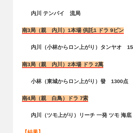
内川 テンパイ 流局
南3局（親 内川）1本場 供託1 ドラ 9ピン
内川（小林からロン上がり）タンヤオ 1500
南3局（親 内川）2本場 ドラ 2萬
小林（東城からロン上がり）發 1300点 2
南4局（親 白鳥）ドラ 7索
内川（ツモ上がり）リーチ 一発 ツモ 海底 赤1
【結果】