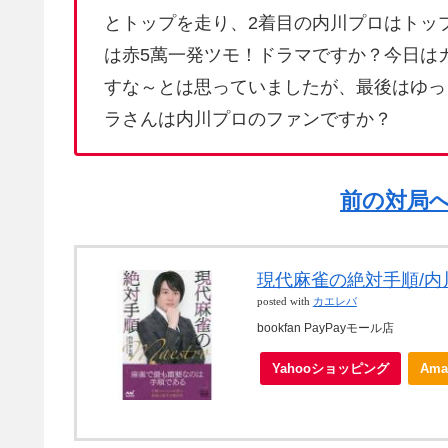
とトップを走り、2着目の内川プロはトッ
は赤5萬一発ツモ！ドラマですか？今日は
すな～とは思っていましたが、最後はゆっ
ラさんは内川プロのファンですか？
前の対局
現代麻雀の絶対手順/内
posted with
カエレバ
bookfan PayPayモール店
Yahooショッピング
Ama