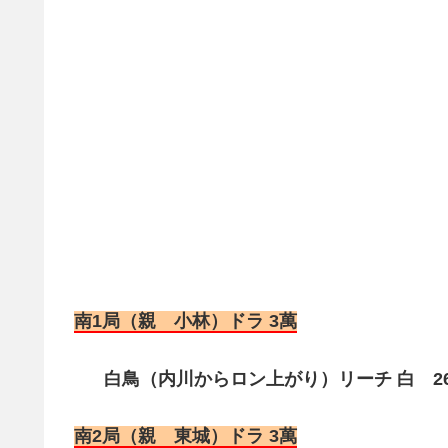
南1局（親 小林）ドラ 3萬
白鳥（内川からロン上がり）リーチ 白 26
南2局（親 東城）ドラ 3萬