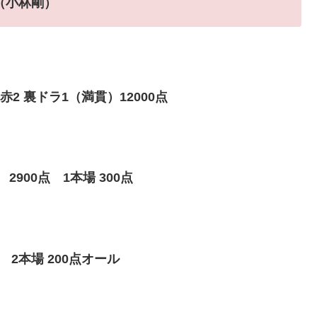
（小林剛）
2 裏ドラ1（満貫）12000点
900点 1本場 300点
 2本場 200点オール