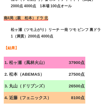
2000点 4000点 1本場 100点オール
南4局（親 松本）ドラ 北
松ヶ瀬（ツモ上がり）リーチ 一発 ツモ ピンフ 裏ドラ
1（満貫）2000点 4000点
【結果】
1. 松ヶ瀬（風林火山）
37900点
2. 松本（ABEMAS）
27500点
3. 丸山（ドリブンズ）
26500点
4. 近藤（フェニックス）
8100点