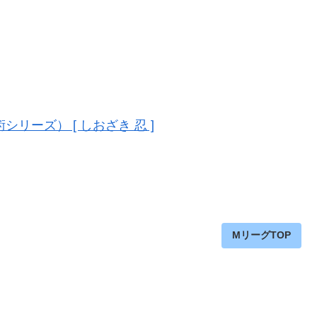
リーズ） [ しおざき 忍 ]
MリーグTOP