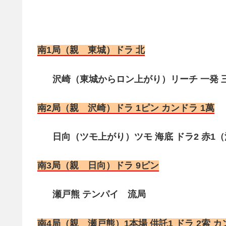
南1局（親 東城）ドラ 北
沢崎（東城からロン上がり）リーチ 一発 三
南2局（親 沢崎）ドラ 1ピン カンドラ 1萬
日向（ツモ上がり）ツモ 海底 ドラ2 赤1（満貫
南3局（親 日向）ドラ 9ピン
瀬戸熊 テンパイ 流局
南4局（親 瀬戸熊）1本場 供託1 ドラ 2索 カ