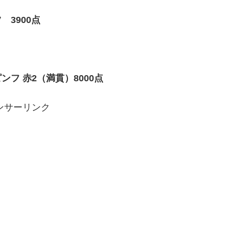
3900点
フ 赤2（満貫）8000点
ンサーリンク