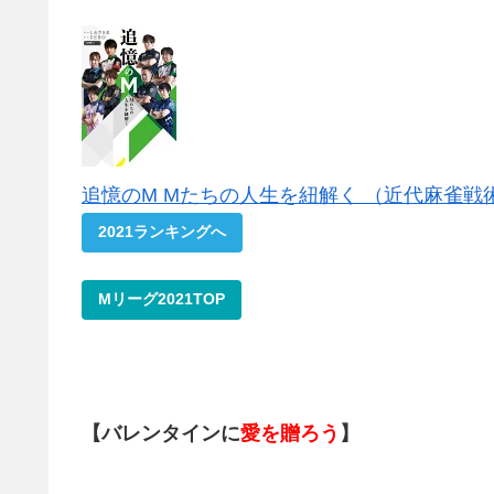
追憶のM Mたちの人生を紐解く （近代麻雀戦術シ
2021ランキングへ
Mリーグ2021TOP
【バレンタインに
愛を贈ろう
】