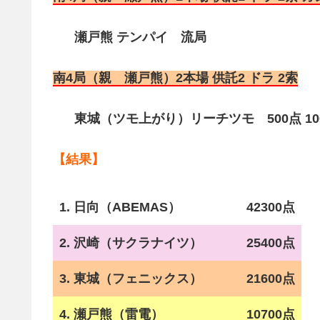
瀬戸熊 テンパイ 流局
南4局（親 瀬戸熊）2本場 供託2 ドラ 2索
東城（ツモ上がり）リーチツモ 500点 100
【結果】
1. 日向（ABEMAS）
42300点
2. 沢崎（サクラナイツ）
25400点
3. 東城（フェニックス）
21600点
4. 瀬戸熊（雷電）
10700点