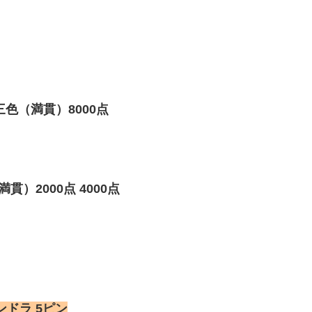
色（満貫）8000点
）2000点 4000点
ンドラ 5ピン