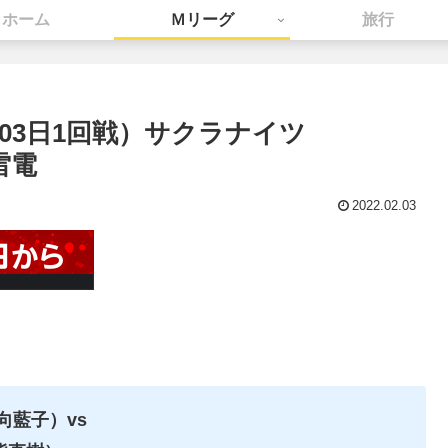
ホーム
Ｍリーグ
旅行
2月03日1回戦）サクラナイツ
雷電
2022.02.03
向藍子）vs