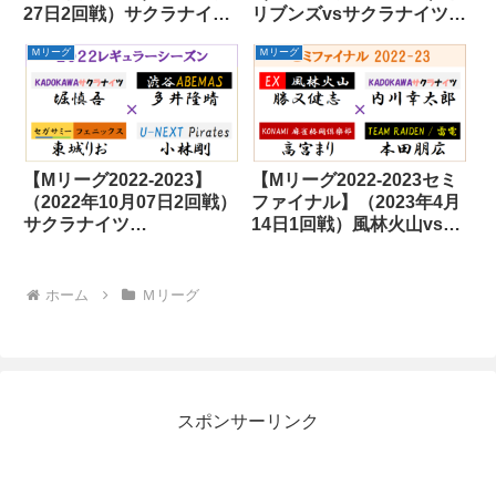
27日2回戦）サクラナイツ
リブンズvsサクラナイツ
vs麻雀格闘倶楽部
vs麻雀格闘倶楽部vsパイ
Ｍリーグ
Ｍリーグ
vsABEMASvsパイレーツ
レーツ
【Mリーグ2022-2023】
【Mリーグ2022-2023セミ
（2022年10月07日2回戦）
ファイナル】（2023年4月
サクラナイツ
14日1回戦）風林火山vsサ
vsABEMASvsフェニック
クラナイツvs麻雀格闘倶楽
スvsパイレーツ
部vs雷電
ホーム
Ｍリーグ
スポンサーリンク