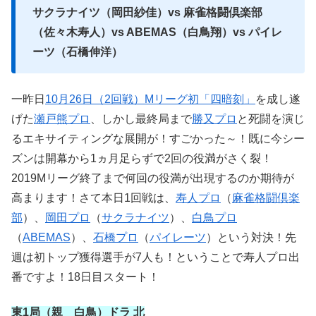
サクラナイツ（岡田紗佳）vs 麻雀格闘倶楽部
（佐々木寿人）vs ABEMAS（白鳥翔）vs パイレ
ーツ（石橋伸洋）
一昨日
10月26日（2回戦）Mリーグ初「四暗刻」
を成し遂
げた
瀬戸熊プロ
、しかし最終局まで
勝又プロ
と死闘を演じ
るエキサイティングな展開が！すごかった～！既に今シー
ズンは開幕から1ヵ月足らずで2回の役満がさく裂！
2019Mリーグ終了まで何回の役満が出現するのか期待が
高まります！さて本日1回戦は、
寿人プロ
（
麻雀格闘倶楽
部
）、
岡田プロ
（
サクラナイツ
）、
白鳥プロ
（
ABEMAS
）、
石橋プロ
（
パイレーツ
）という対決！先
週は初トップ獲得選手が7人も！ということで寿人プロ出
番ですよ！18日目スタート！
東1局（親 白鳥）ドラ 北