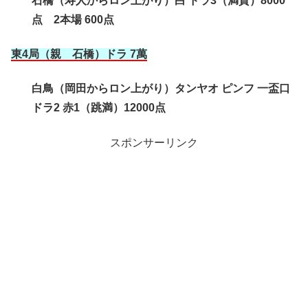
石橋（寿人からロン上がり）白 ドラ3（満貫）8000
点 2本場 600点
東4局（親 石橋
）ドラ 7萬
白鳥（岡田からロン上がり）タンヤオ ピンフ 一盃口
ドラ2 赤1（跳満）12000点
スポンサーリンク