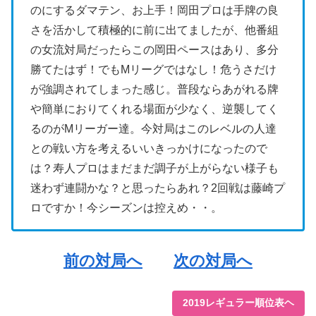
のにするダマテン、お上手！岡田プロは手牌の良
さを活かして積極的に前に出てましたが、他番組
の女流対局だったらこの岡田ペースはあり、多分
勝てたはず！でもMリーグではなし！危うさだけ
が強調されてしまった感じ。普段ならあがれる牌
や簡単におりてくれる場面が少なく、逆襲してく
るのがMリーガー達。今対局はこのレベルの人達
との戦い方を考えるいいきっかけになったので
は？寿人プロはまだまだ調子が上がらない様子も
迷わず連闘かな？と思ったらあれ？2回戦は藤崎プ
ロですか！今シーズンは控えめ・・。
前の対局へ
次の対局へ
2019レギュラー順位表ヘ