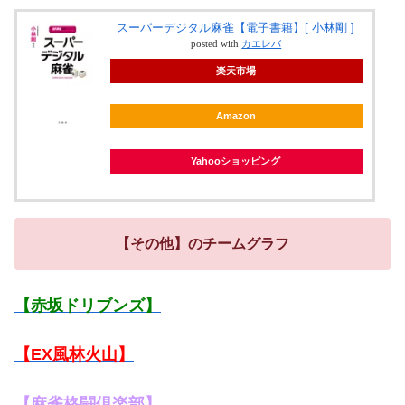
スーパーデジタル麻雀【電子書籍】[ 小林剛 ]
posted with
カエレバ
楽天市場
Amazon
Yahooショッピング
【その他】のチームグラフ
【赤坂ドリブンズ】
【EX風林火山】
【麻雀格闘倶楽部】