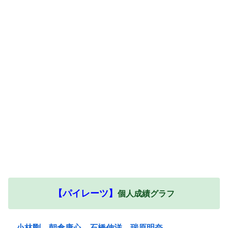
【パイレーツ】
個人成績グラフ
小林剛
朝倉康心
石橋伸洋
瑞原明奈