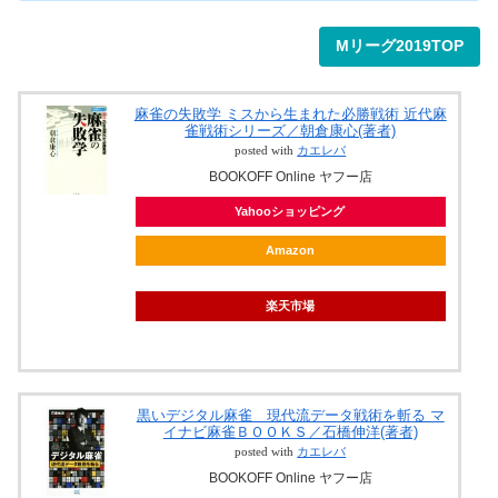
Mリーグ2019TOP
麻雀の失敗学 ミスから生まれた必勝戦術 近代麻
雀戦術シリーズ／朝倉康心(著者)
posted with
カエレバ
BOOKOFF Online ヤフー店
Yahooショッピング
Amazon
楽天市場
黒いデジタル麻雀 現代流データ戦術を斬る マ
イナビ麻雀ＢＯＯＫＳ／石橋伸洋(著者)
posted with
カエレバ
BOOKOFF Online ヤフー店