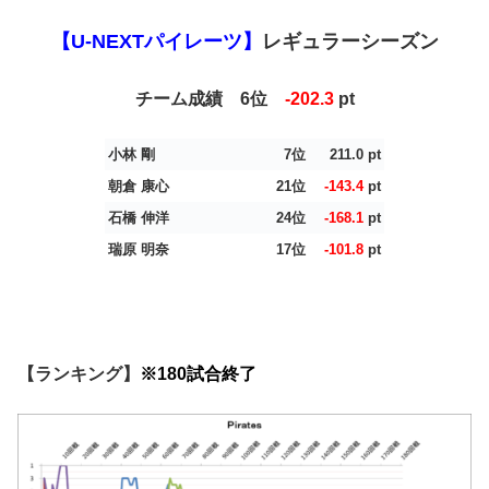
【U-NEXTパイレーツ】
レギュラーシーズン
チーム成績 6位
-202.3
pt
小林 剛
7位
211.0
pt
朝倉 康心
21位
-143.4
pt
石橋 伸洋
24位
-168.1
pt
瑞原 明奈
17位
-101.8
pt
【ランキング】
※180試合終了