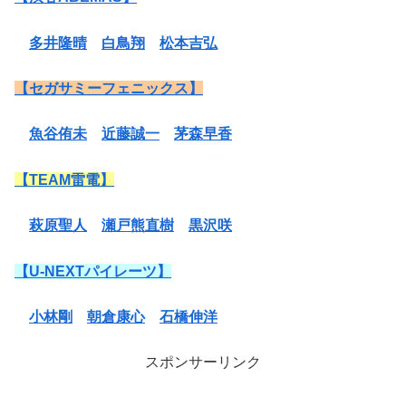
多井隆晴
白鳥翔
松本吉弘
【セガサミーフェニックス】
魚谷侑未
近藤誠一
茅森早香
【TEAM雷電】
萩原聖人
瀬戸熊直樹
黒沢咲
【U-NEXTパイレーツ】
小林剛
朝倉康心
石橋伸洋
スポンサーリンク