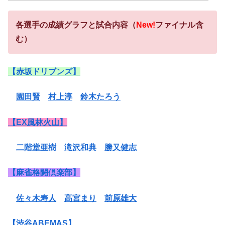
各選手の成績グラフと試合内容（
New!
ファイナル含
む）
【赤坂ドリブンズ】
園田賢
村上淳
鈴木たろう
【EX風林火山】
二階堂亜樹
滝沢和典
勝又健志
【麻雀格闘倶楽部】
佐々木寿人
高宮まり
前原雄大
【渋谷ABEMAS】