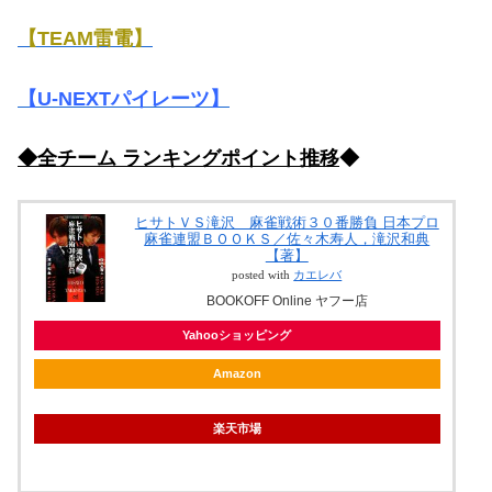
【TEAM雷電】
【U-NEXTパイレーツ】
◆全チーム ランキングポイント推移
◆
ヒサトＶＳ滝沢 麻雀戦術３０番勝負 日本プロ
麻雀連盟ＢＯＯＫＳ／佐々木寿人，滝沢和典
【著】
posted with
カエレバ
BOOKOFF Online ヤフー店
Yahooショッピング
Amazon
楽天市場