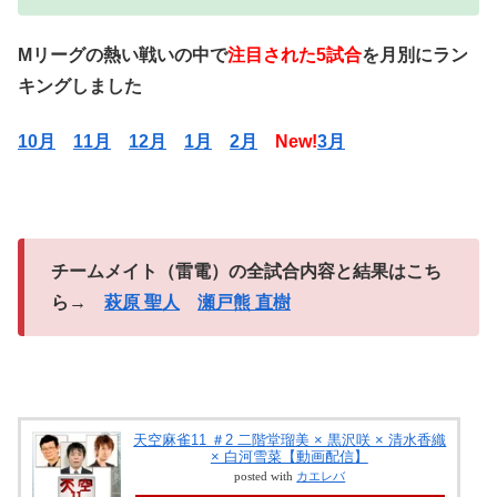
Mリーグの熱い戦いの中で
注目された5試合
を月別にラン
キングしました
10月
11月
12月
1月
2月
New!
3月
チームメイト（雷電）
の全試合内容と結果はこち
ら→
萩原 聖人
瀬戸熊 直樹
天空麻雀11 ＃2 二階堂瑠美 × 黒沢咲 × 清水香織
× 白河雪菜【動画配信】
posted with
カエレバ