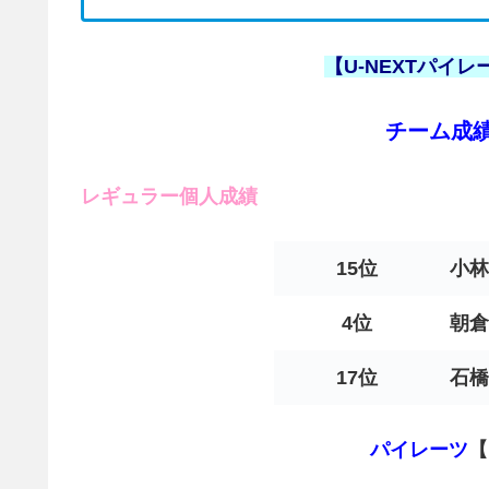
【U-NEXTパイレ
チーム成
レギュラー個人成績
15位
小林
4位
朝倉
17位
石橋
パイレーツ
【