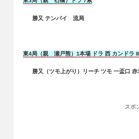
東3局（親 石橋）ドラ 7索
勝又 テンパイ 流局
東4局（親 瀬戸熊）1本場 ドラ 西 カンドラ 
勝又（ツモ上がり）リーチ ツモ 一盃口 赤1（
スポ