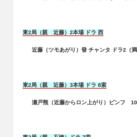
東2局（親 近藤）2本場 ドラ 西
近藤（ツモあがり）發 チャンタ ドラ2（満貫
東2局（親 近藤）3本場 ドラ 8索
瀬戸熊（近藤からロン上がり）ピンフ 1000