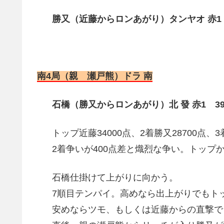
勝又（近藤からロンあがり）タンヤオ 赤1 2
南4局（親 瀬戸熊）ドラ 南
石橋（勝又からロンあがり）北 發 赤1 39
トップ近藤34000点、2着勝又28700点、3
2着争いが400点差と熾烈な争い。トップ
石橋仕掛けて上がりに向かう。
7順目テンパイ。高めなら出上がりでもト
安めならツモ、もしくは近藤からの直撃で