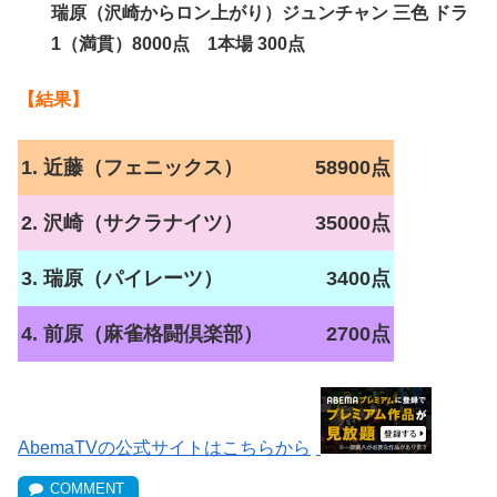
瑞原（沢崎からロン上がり）ジュンチャン 三色 ドラ
1（満貫）8000点 1本場 300点
【結果】
1. 近藤（フェニックス）
58900点
2. 沢崎（サクラナイツ）
35000点
3. 瑞原（パイレーツ）
3400点
4. 前原（麻雀格闘倶楽部）
2700点
AbemaTVの公式サイトはこちらから