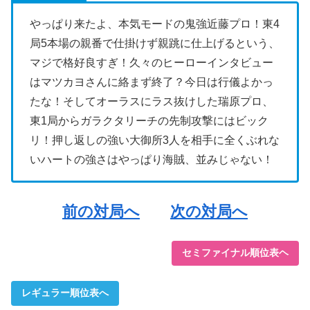
やっぱり来たよ、本気モードの鬼強近藤プロ！東4
局5本場の親番で仕掛けず親跳に仕上げるという、
マジで格好良すぎ！久々のヒーローインタビュー
はマツカヨさんに絡まず終了？今日は行儀よかっ
たな！そしてオーラスにラス抜けした瑞原プロ、
東1局からガラクタリーチの先制攻撃にはビック
リ！押し返しの強い大御所3人を相手に全くぶれな
いハートの強さはやっぱり海賊、並みじゃない！
前の対局へ
次の対局へ
セミファイナル順位表ヘ
レギュラー順位表へ