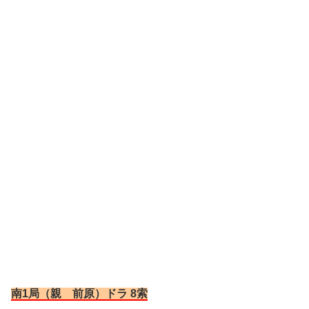
南1局（親 前原）ドラ 8索