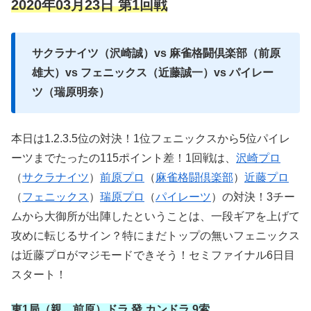
2020年03月23日 第1回戦
サクラナイツ（沢崎誠）vs 麻雀格闘倶楽部（前原
雄大）vs フェニックス（近藤誠一）vs パイレー
ツ（瑞原明奈）
本日は1.2.3.5位の対決！1位フェニックスから5位パイレ
ーツまでたったの115ポイント差！1回戦は、
沢崎プロ
（
サクラナイツ
）
前原プロ
（
麻雀格闘倶楽部
）
近藤プロ
（
フェニックス
）
瑞原プロ
（
パイレーツ
）の対決！3チー
ムから大御所が出陣したということは、一段ギアを上げて
攻めに転じるサイン？特にまだトップの無いフェニックス
は近藤プロがマジモードできそう！セミファイナル6日目
スタート！
東1局（親 前原）ドラ 發 カンドラ 9索