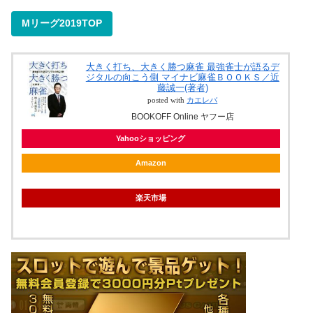
Mリーグ2019TOP
大きく打ち、大きく勝つ麻雀 最強雀士が語るデ
ジタルの向こう側 マイナビ麻雀ＢＯＯＫＳ／近
藤誠一(著者)
posted with
カエレバ
BOOKOFF Online ヤフー店
Yahooショッピング
Amazon
楽天市場