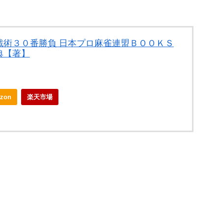
戦術３０番勝負 日本プロ麻雀連盟ＢＯＯＫＳ
典【著】
zon
楽天市場