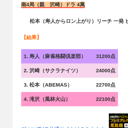
南4局（親 沢崎）ドラ 4萬
松本（寿人からロン上がり）リーチ 一発 ピ
【結果】
1. 寿人（麻雀格闘倶楽部）
31200点
2. 沢崎（サクラナイツ）
24000点
3. 松本（ABEMAS）
22700点
4. 滝沢（風林火山）
22100点