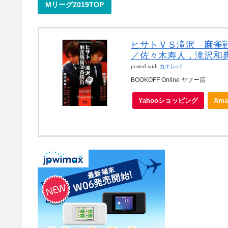
Mリーグ2019TOP
ヒサトＶＳ滝沢 麻雀
／佐々木寿人，滝沢和
posted with
カエレバ
BOOKOFF Online ヤフー店
Yahooショッピング
Ama