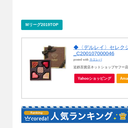
Mリーグ2019TOP
◆〈デルレイ〉セレクション
_C200107000046
posted with
カエレバ
近鉄百貨店ネットショップヤフー
Yahooショッピング
Ama