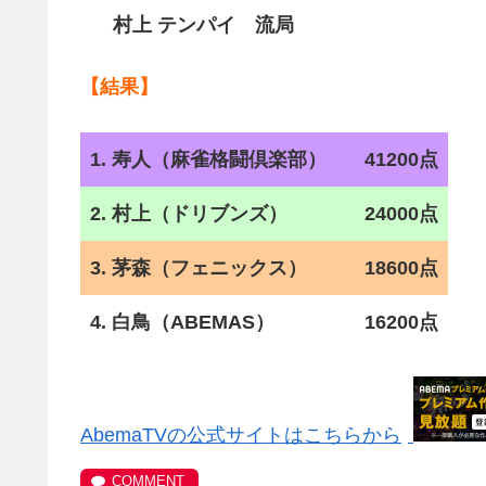
村上 テンパイ 流局
【結果】
1. 寿人（麻雀格闘倶楽部）
41200点
2. 村上（ドリブンズ）
24000点
3. 茅森（フェニックス）
18600点
4. 白鳥（ABEMAS）
16200点
AbemaTVの公式サイトはこちらから