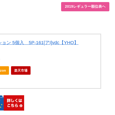
2019レギュラー順位表ヘ
 5個入 5P-161[アI]vdc【YHO】
店
zon
楽天市場