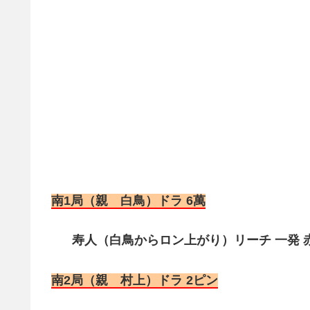
南1局（親 白鳥）ドラ 6萬
寿人（白鳥からロン上がり）リーチ 一発 赤1
南2局（親 村上）ドラ 2ピン