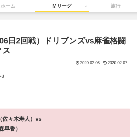
ホーム
Ｍリーグ
旅行
2月06日2回戦）ドリブンズvs麻雀格闘
クス
2020.02.06
2020.02.07
へ』
（佐々木寿人）vs
茅森早香）