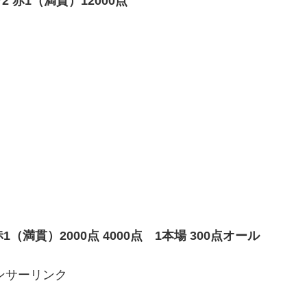
赤1（満貫）12000点
（満貫）2000点 4000点 1本場 300点オール
ンサーリンク