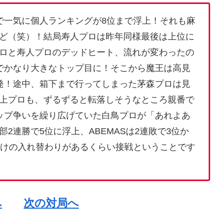
で一気に個人ランキングが8位まで浮上！それも麻
ど（笑）！結局寿人プロは昨年同様最後は上位に
ロと寿人プロのデッドヒート、流れが変わったの
でかなり大きなトップ目に！そこから魔王は高見
発！途中、箱下まで行ってしまった茅森プロは見
上プロも、ずるずると転落しそうなところ親番で
ップ争いを繰り広げていた白鳥プロが「あれよあ
2連勝で5位に浮上、ABEMASは2連敗で3位か
だけの入れ替わりがあるくらい接戦ということです
へ
次の対局へ