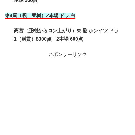
本場 300点
東4局（親 亜樹
）2本場 ドラ 白
高宮（亜樹からロン上がり）東 發 ホンイツ ドラ
1（満貫）8000点 2本場 600点
スポンサーリンク