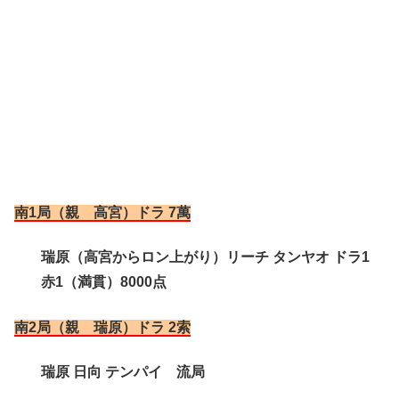
南1局（親 高宮）ドラ 7萬
瑞原（高宮からロン上がり）リーチ タンヤオ ドラ1
赤1（満貫）8000点
南2局（親 瑞原）ドラ 2索
瑞原 日向 テンパイ 流局