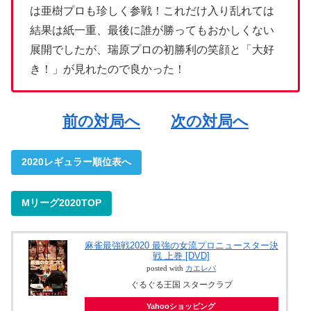
は亜樹プロも珍しく参戦！これだけ入り乱れては
結果は紙一重、最後に誰が勝ってもおかしくない
展開でしたが、瑞原プロの初勝利の笑顔と「大好
き！」が見れたので良かった！
前の対局へ
次の対局へ
2020レギュラー順位表へ
Mリーグ2020TOP
麻雀最強戦2020 最強の女流プロニュースター決
戦 上巻 [DVD]
posted with
カエレバ
ぐるぐる王国 スタークラブ
Yahooショッピング