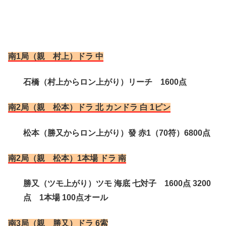
南1局（親 村上）ドラ 中
石橋（村上からロン上がり）リーチ 1600点
南2局（親 松本）ドラ 北 カンドラ 白 1ピン
松本（勝又からロン上がり）發 赤1（70符）6800点
南2局（親 松本）1本場 ドラ 南
勝又（ツモ上がり）ツモ 海底 七対子 1600点 3200
点 1本場 100点オール
南3局（親 勝又）ドラ 6索