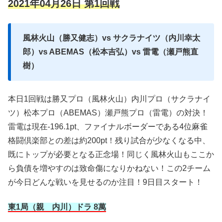
2021年04月26日 第1回戦
風林火山（勝又健志）vs サクラナイツ（内川幸太
郎）vs ABEMAS（松本吉弘）vs 雷電（瀬戸熊直
樹）
本日1回戦は勝又プロ（風林火山）内川プロ（サクラナイ
ツ）松本プロ（ABEMAS）瀬戸熊プロ（雷電）の対決！
雷電は現在-196.1pt、ファイナルボーダーである4位麻雀
格闘倶楽部との差は約200pt！残り試合が少なくなる中、
既にトップが必要となる正念場！同じく風林火山もここか
ら負債を増やすのは致命傷になりかねない！この2チーム
が今日どんな戦いを見せるのか注目！9日目スタート！
東1局（親 内川）ドラ 8萬