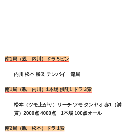
南1局（親 内川）ドラ 5ピン
内川 松本 勝又 テンパイ 流局
南1局（親 内川）1本場 供託1 ドラ 3索
松本（ツモ上がり）リーチ ツモ タンヤオ 赤1（満
貫）2000点 4000点 1本場 100点オール
南2局（親 松本）ドラ 1索