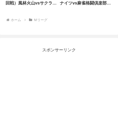
回戦）風林火山vsサクラナ
ナイツvs麻雀格闘倶楽部
イツvsABEMASvs雷電
vs雷電vsパイレーツ
ホーム
Ｍリーグ
スポンサーリンク