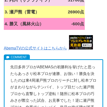
3. 瀬戸熊（雷電）
26900点
4. 勝又（風林火山）
-600点
AbemaTVの公式サイトはこちらから
先日多井プロがABEMASの初勝利を挙げたと思っ
たらあっさり松本プロが連勝、お強い！勝負を決
したのは東4局瀬戸熊プロのリーチに対し松本プロ
がまわりながらテンパイ、トップ目だった瀬戸熊
プロから直撃しトップ逆転！随所に松本プロの巧
みさが際立った試合、お見事でした！逆に瀬戸熊