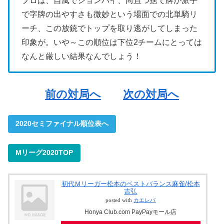
プロは、自風でションパイ、尚且つ捨て牌が派手
で字牌の出やすさも微妙という場面での北単騎リ
ーチ、この放銃でトップを取り逃がしてしまった
印象が。いや～この順位は下位2チームにとっては
なんと厳しい結果なんでしょう！
前の対局へ
次の対局へ
2020セミファイナル順位表へ
Mリーグ2020TOP
初代Ｍリーガー松本のベストバランス麻雀/松本
吉弘
posted with
カエレバ
Honya Club.com PayPayモール店