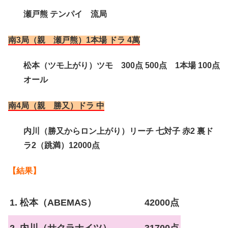
瀬戸熊 テンパイ 流局
南3局（親 瀬戸熊）1本場 ドラ 4萬
松本（ツモ上がり）ツモ 300点 500点 1本場 100点
オール
南4局（親 勝又）ドラ 中
内川（勝又からロン上がり）リーチ 七対子 赤2 裏ド
ラ2（跳満）12000点
【結果】
1. 松本（ABEMAS）
42000点
2. 内川（サクラナイツ）
31700点