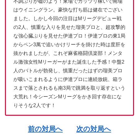
不調ぶりが嘘のよう！東場でガッツリ稼いで南場
はウイニングラン。豪快な打ち筋は健在でござい
ました。しかし今回の注目はMリーグデビュー戦
の2人、慎重な入りを見せた瑠美プロと、超攻撃的
な強心臓ぶりを見せた伊達プロ！伊達プロの東1局
からペン3萬で追いかけリーチを掛けた時は度肝を
抜かれましたが、これぞ麻雀格闘倶楽部！メンタ
ル激強女性Mリーガーがまた誕生した予感！中盤2
人のバトルが勃発し、慎重だったはずの瑠美プロ
が吸いこまれるように伊達プロに連続放銃、箱ラ
スまで落とされるも南3局で跳満を取り返すという
大荒れ！今シーズンMリーグをかき回す存在にな
りそうな2人です！
前の対局へ
次の対局へ