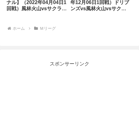
ナル】（2022年04月04日1
年12月06日1回戦）ドリブ
回戦）風林火山vsサクラナ
ンズvs風林火山vsサクラ
イツvsABEMASvsパイレ
ナイツvsフェニックス
ーツ
ホーム
Ｍリーグ
スポンサーリンク