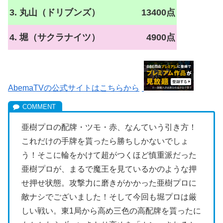
3. 丸山（ドリブンズ）
13400点
4. 堀（サクラナイツ）
4900点
AbemaTVの公式サイトはこちらから
亜樹プロの配牌・ツモ・赤、なんていう引き方！
これだけの手牌を貰ったら勝ちしかないでしょ
う！そこに輪をかけて超がつくほど慎重派だった
亜樹プロが、まるで魔王を見ているかのような押
せ押せ状態。攻撃力に磨きがかかった亜樹プロに
敵ナシでございました！そして今回も堀プロは厳
しい戦い。東1局から高め三色の高配牌を貰ったに