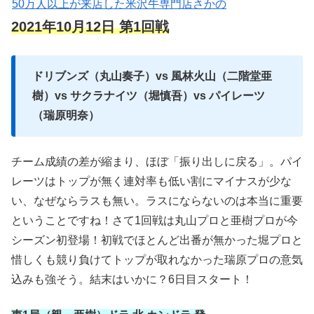
50万人以上が来店した米沢牛専門店さかの
2021年10月12日 第1回戦
ドリブンズ（丸山奏子）vs 風林火山（二階堂亜
樹）vs サクラナイツ（堀慎吾）vs パイレーツ
（瑞原明奈）
チーム成績の差が縮まり、ほぼ「振り出しに戻る」。パイ
レーツはトップが無く連対率も低い割にマイナスが少な
い、なぜならラスも無い。ラスにならないのは本当に重要
ということですね！さて1回戦は丸山プロと亜樹プロが今
シーズン初登場！初戦でほとんど出番が無かった堀プロと
惜しくも競り負けてトップが取れなかった瑞原プロの意気
込みも強そう。結末はいかに？6日目スタート！