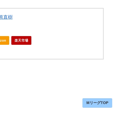
熊直樹
zon
楽天市場
MリーグTOP