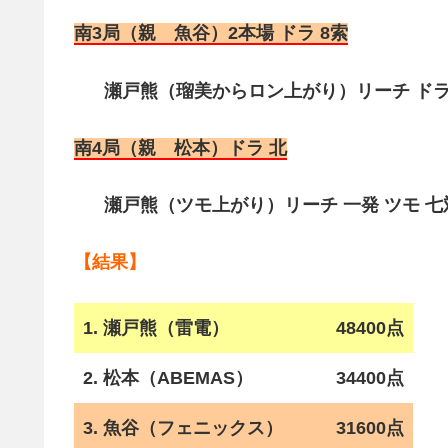
南3局（親 魚谷）2本場 ドラ 8索
瀬戸熊（瑠美からロン上がり）リーチ ドラ1 
南4局（親 松本）ドラ 北
瀬戸熊（ツモ上がり）リーチ 一発 ツモ 七対子
【結果】
1. 瀬戸熊（雷電）
48400点
2. 松本（ABEMAS）
34400点
3. 魚谷（フェニックス）
31600点