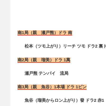
南1局（親 瀬戸熊）ドラ 南
松本（ツモ上がり）リーチ ツモ ドラ2 裏ドラ
南2局（親 瑠美）ドラ 1萬
瀬戸熊 テンパイ 流局
南3局（親 魚谷）1本場 ドラ 1ピン
魚谷（瑠美からロン上がり）發 ドラ2 赤1（満