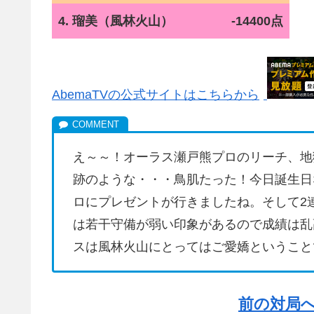
4. 瑠美（風林火山）
-14400点
AbemaTVの公式サイトはこちらから
え～～！オーラス瀬戸熊プロのリーチ、地
跡のような・・・鳥肌たった！今日誕生日
ロにプレゼントが行きましたね。そして2
は若干守備が弱い印象があるので成績は乱
スは風林火山にとってはご愛嬌ということ
前の対局