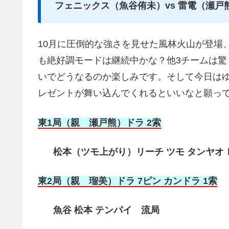
フェニックス（魚谷侑未）vs 雷電（瀬戸
10月に圧倒的な強さを見せた風林火山が登場
も絶好調モードは継続中かな？他3チームは驚
いでどうなるのか楽しみです。そして今日は
レゼントが舞い込んでくれるといいなと願って
東1局（親 瀬戸熊）ドラ 2索
松本（ツモ上がり）リーチ ツモ タンヤオ ピン
東2局（親 瑠美）ドラ 7ピン カンドラ 1索
魚谷 松本 テンパイ 流局