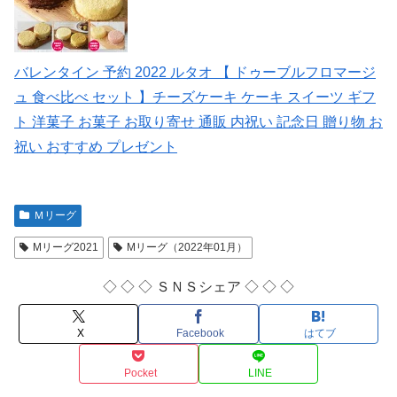
バレンタイン 予約 2022 ルタオ 【 ドゥーブルフロマージ
ュ 食べ比べ セット 】チーズケーキ ケーキ スイーツ ギフ
ト 洋菓子 お菓子 お取り寄せ 通販 内祝い 記念日 贈り物 お
祝い おすすめ プレゼント
Ｍリーグ
Mリーグ2021
Mリーグ（2022年01月）
◇ ◇ ◇ ＳＮＳシェア ◇ ◇ ◇
X
Facebook
はてブ
Pocket
LINE