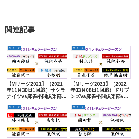
関連記事
Ｍリーグ
Ｍリーグ
【Mリーグ2021】（2021
【Mリーグ2021】（2022
年11月30日1回戦）サクラ
年03月08日1回戦）ドリブ
ナイツvs麻雀格闘倶楽部
ンズvs麻雀格闘倶楽部vs
vsフェニックスvsパイレ
フェニックスvs雷電
Ｍリーグ
Ｍリーグ
ーツ