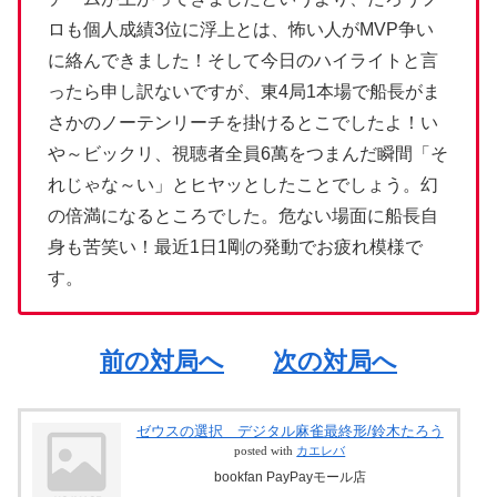
ロも個人成績3位に浮上とは、怖い人がMVP争い
に絡んできました！そして今日のハイライトと言
ったら申し訳ないですが、東4局1本場で船長がま
さかのノーテンリーチを掛けるとこでしたよ！い
や～ビックリ、視聴者全員6萬をつまんだ瞬間「そ
れじゃな～い」とヒヤッとしたことでしょう。幻
の倍満になるところでした。危ない場面に船長自
身も苦笑い！最近1日1剛の発動でお疲れ模様で
す。
前の対局へ
次の対局へ
ゼウスの選択 デジタル麻雀最終形/鈴木たろう
posted with
カエレバ
bookfan PayPayモール店