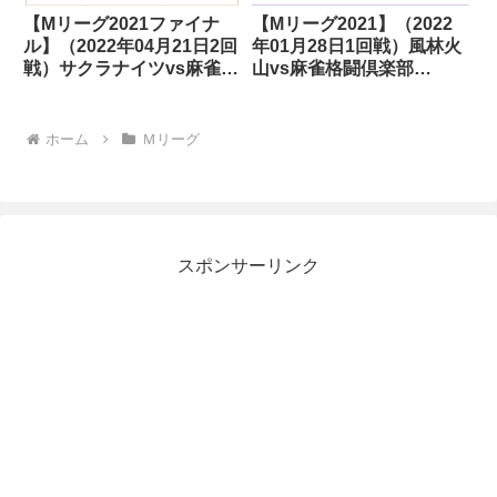
【Mリーグ2021ファイナ
【Mリーグ2021】（2022
ル】（2022年04月21日2回
年01月28日1回戦）風林火
戦）サクラナイツvs麻雀格
山vs麻雀格闘倶楽部
闘倶楽部vsABEMASvsフ
vsABEMASvsフェニック
ェニックス
ス
ホーム
Ｍリーグ
スポンサーリンク