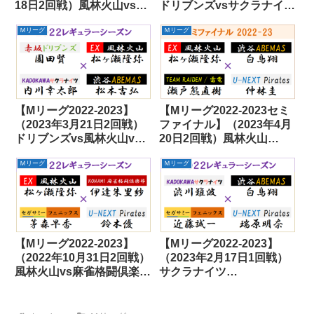
18日2回戦）風林火山vsサ
ドリブンズvsサクラナイツ
クラナイツvsABEMASvs
vsフェニックスvsパイレ
Ｍリーグ
Ｍリーグ
パイレーツ
ーツ
【Mリーグ2022-2023】
【Mリーグ2022-2023セミ
（2023年3月21日2回戦）
ファイナル】（2023年4月
ドリブンズvs風林火山vs
20日2回戦）風林火山
サクラナイツvsABEMAS
vsABEMASvs雷電vsパイ
Ｍリーグ
Ｍリーグ
レーツ
【Mリーグ2022-2023】
【Mリーグ2022-2023】
（2022年10月31日2回戦）
（2023年2月17日1回戦）
風林火山vs麻雀格闘倶楽部
サクラナイツ
vsフェニックスvsパイレ
vsABEMASvsフェニック
ーツ
スvsパイレーツ