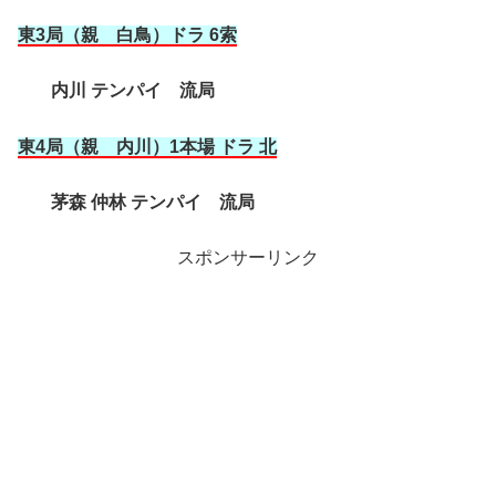
東3局（親 白鳥）ドラ 6索
内川 テンパイ 流局
東4局（親 内川
）1本場 ドラ 北
茅森 仲林 テンパイ 流局
スポンサーリンク