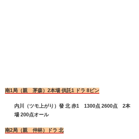
南1局（親 茅森）2本場 供託1 ドラ 8ピン
内川（ツモ上がり）發 北 赤1 1300点 2600点 2本
場 200点オール
南2局（親 仲林）ドラ 北