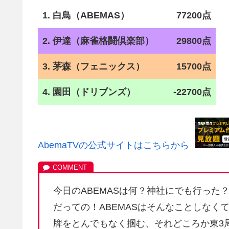
1. 白鳥（ABEMAS）
77200点
2. 伊達（麻雀格闘倶楽部）
29800点
3. 茅森（フェニックス）
15700点
4. 園田（ドリブンズ）
-22700点
AbemaTVの公式サイトはこちらから
今日のABEMASは何？神社にでも行った
だっての！ABEMASはそんなことしな
牌をとんでもなく掴む、それどころか東3