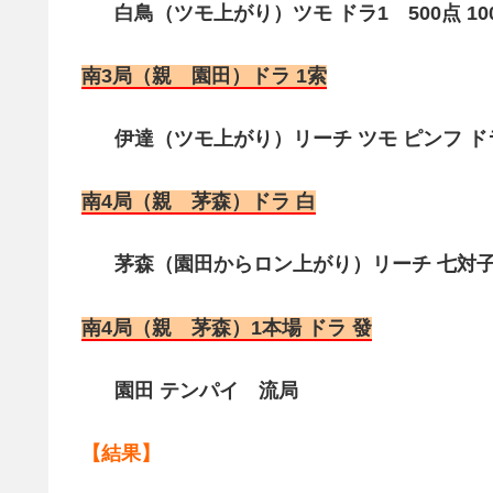
白鳥（ツモ上がり）ツモ ドラ1 500点 10
南3局（親 園田）ドラ 1索
伊達（ツモ上がり）リーチ ツモ ピンフ ドラ1
南4局（親 茅森）ドラ 白
茅森（園田からロン上がり）リーチ 七対子 ド
南4局（親 茅森）1本場 ドラ 發
園田 テンパイ 流局
【結果】