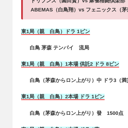
ドリブンズ（園田賢）vs 麻雀格闘倶楽部
ABEMAS（白鳥翔）vs フェニックス（
東1局（親 白鳥）ドラ 1ピン
白鳥 茅森 テンパイ 流局
東1局（親 白鳥）1本場 供託2 ドラ 8ピン
白鳥（茅森からロン上がり）中 ドラ3（満貫）
東1局（親 白鳥）2本場 ドラ 1ピン
白鳥（茅森からロン上がり）發 1500点 2