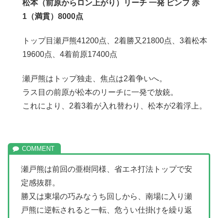
松本（前原からロン上がり）リーチ 一発 ピンフ 赤
1（満貫）8000点
トップ目瀬戸熊41200点、2着勝又21800点、3着松本
19600点、4着前原17400点
瀬戸熊はトップ独走、焦点は2着争いへ。
ラス目の前原が松本のリーチに一発で放銃。
これにより、2着3着が入れ替わり、松本が2着浮上。
瀬戸熊は前回の亜樹同様、省エネ打法トップで安
定感抜群。
勝又は東場の巧みなうち回しから、南場に入り瀬
戸熊に逆転されると一転、危うい仕掛けを繰り返