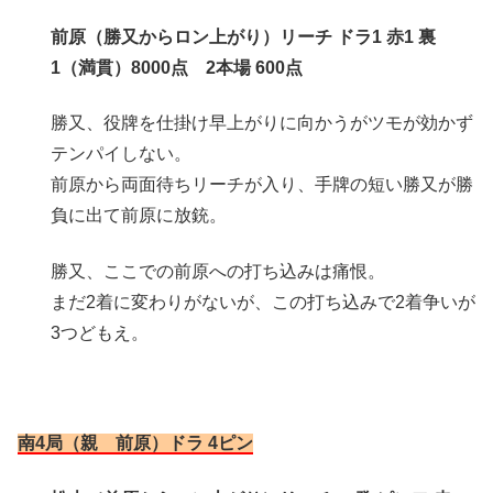
前原（勝又からロン上がり）リーチ ドラ1 赤1 裏
1（満貫）8000点 2本場 600点
勝又、役牌を仕掛け早上がりに向かうがツモが効かず
テンパイしない。
前原から両面待ちリーチが入り、手牌の短い勝又が勝
負に出て前原に放銃。
勝又、ここでの前原への打ち込みは痛恨。
まだ2着に変わりがないが、この打ち込みで2着争いが
3つどもえ。
南4局（親 前原）ドラ 4ピン