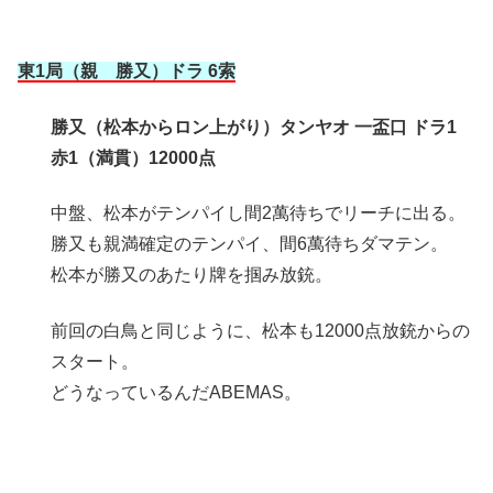
東1局（親 勝又）ドラ 6索
勝又（松本からロン上がり）タンヤオ 一盃口 ドラ1
赤1（満貫）12000点
中盤、松本がテンパイし間2萬待ちでリーチに出る。
勝又も親満確定のテンパイ、間6萬待ちダマテン。
松本が勝又のあたり牌を掴み放銃。
前回の白鳥と同じように、松本も12000点放銃からの
スタート。
どうなっているんだABEMAS。