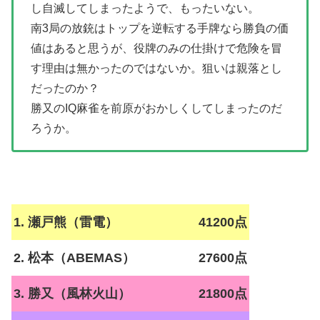
し自滅してしまったようで、もったいない。
南3局の放銃はトップを逆転する手牌なら勝負の価
値はあると思うが、役牌のみの仕掛けで危険を冒
す理由は無かったのではないか。狙いは親落とし
だったのか？
勝又のIQ麻雀を前原がおかしくしてしまったのだ
ろうか。
1. 瀬戸熊（雷電）
41200点
2. 松本（ABEMAS）
27600点
3. 勝又（風林火山）
21800点