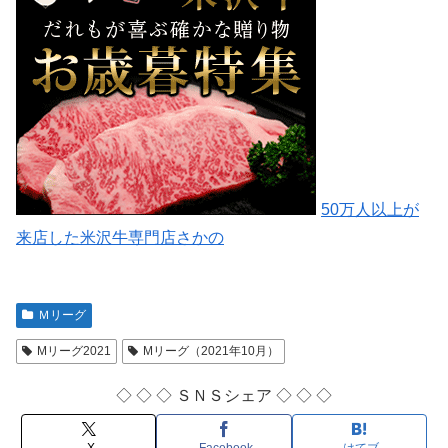
50万人以上が
来店した米沢牛専門店さかの
Ｍリーグ
Mリーグ2021
Mリーグ（2021年10月）
◇ ◇ ◇ ＳＮＳシェア ◇ ◇ ◇
X
Facebook
はてブ