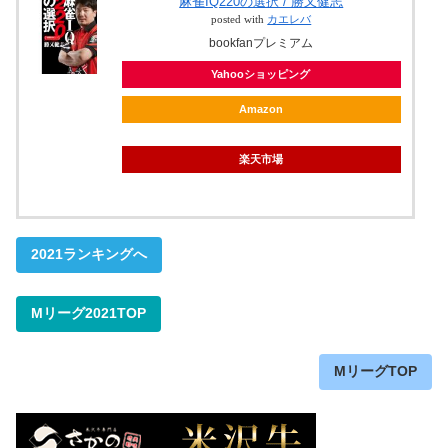
麻雀IQ220の選択 / 勝又健志
posted with
カエレバ
bookfanプレミアム
Yahooショッピング
Amazon
楽天市場
2021ランキングへ
Mリーグ2021TOP
MリーグTOP