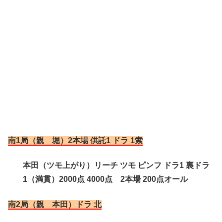
南1局（親 堀）2本場 供託1 ドラ 1索
本田（ツモ上がり）リーチ ツモ ピンフ ドラ1 裏ドラ
1（満貫）2000点 4000点 2本場 200点オール
南2局（親 本田）ドラ 北