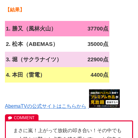
【結果】
1. 勝又（風林火山）
37700点
2. 松本（ABEMAS）
35000点
3. 堀（サクラナイツ）
22900点
4. 本田（雷電）
4400点
AbemaTVの公式サイトはこちらから
まさに嵐！上がって放銃の叩き合い！その中でも