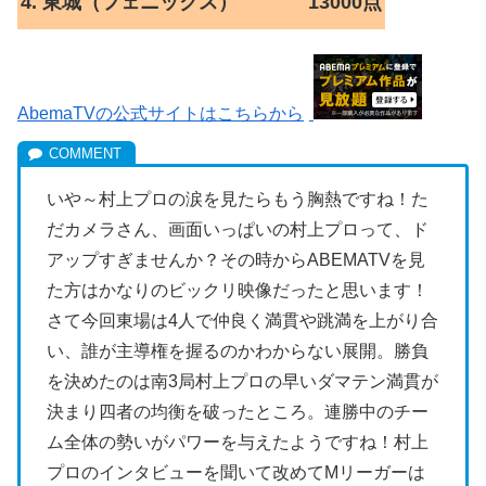
4. 東城（フェニックス）
13000点
AbemaTVの公式サイトはこちらから
いや～村上プロの涙を見たらもう胸熱ですね！た
だカメラさん、画面いっぱいの村上プロって、ド
アップすぎませんか？その時からABEMATVを見
た方はかなりのビックリ映像だったと思います！
さて今回東場は4人で仲良く満貫や跳満を上がり合
い、誰が主導権を握るのかわからない展開。勝負
を決めたのは南3局村上プロの早いダマテン満貫が
決まり四者の均衡を破ったところ。連勝中のチー
ム全体の勢いがパワーを与えたようですね！村上
プロのインタビューを聞いて改めてMリーガーは