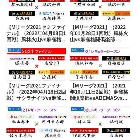
【Mリーグ2021セミファイ
【Mリーグ2021】（2022
ナル】（2022年04月08日1
年01月28日1回戦）風林火
回戦）風林火山vs麻雀格闘
山vs麻雀格闘倶楽部
倶楽部vsABEMASvsパイ
vsABEMASvsフェニック
Ｍリーグ
Ｍリーグ
レーツ
ス
【Mリーグ2021ファイナ
【Mリーグ2021】（2021
ル】（2022年04月18日2回
年10月11日2回戦）麻雀格
戦）サクラナイツvs麻雀格
闘倶楽部vsABEMASvsフ
闘倶楽部vsABEMASvsフ
ェニックスvs雷電
Ｍリーグ
Ｍリーグ
ェニックス