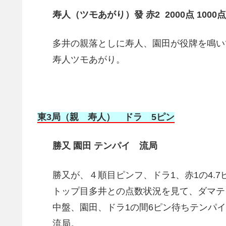
寿人（ツモあがり）發 赤2 2000点 1000点
多井の親落としに寿人、園田が役牌を鳴い
寿人ツモあがり。
東3局（親 寿人） ドラ 5ピン
勝又 園田 テンパイ 流局
勝又が、４順目ピンフ、ドラ1、赤1の4.
トップ目多井との点数状況を見て、ダマテ
中盤、園田、ドラ1の間6ピン待ちテンパ
流局。