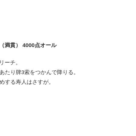
（満貫） 4000点オール
ちリーチ。
あたり牌3索をつかんで降りる。
めする寿人はさすが。