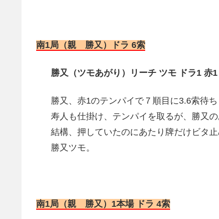
南1局（親 勝又）ドラ 6索
勝又（ツモあがり）リーチ ツモ ドラ1 赤1
勝又、赤1のテンパイで７順目に3.6索待
寿人も仕掛け、テンパイを取るが、勝又の
結構、押していたのにあたり牌だけビタ止
勝又ツモ。
南1局（親 勝又）1本場 ドラ 4索