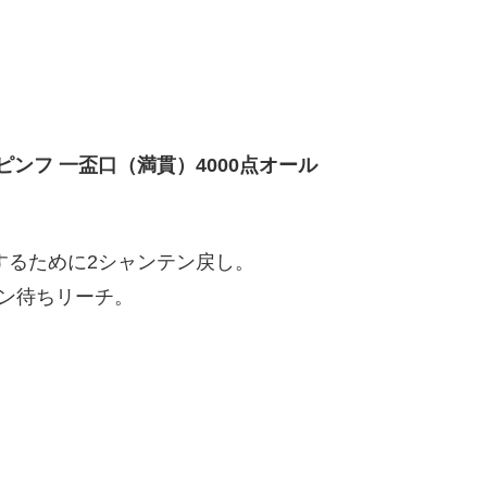
ピンフ 一盃口（満貫）4000点オール
するために2シャンテン戻し。
ピン待ちリーチ。