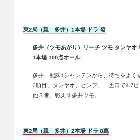
東2局（親 多井）1本場 ドラ 發
多井（ツモあがり）リーチ ツモ タンヤオ 
1本場 100点オール
多井、配牌1シャンテンから、待ちをよく
6順目、タンヤオ、ピンフ、一盃口で4.7
他３者、戦えず多井ツモ。
東2局（親 多井）2本場 ドラ 8萬