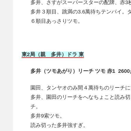
多井、さすがスーパースターの配牌、赤3
多井３順目、跳満の3.6萬待ちテンパイ。
６順目あっさりツモ。
東2局（親 多井）ドラ 東
多井（ツモあがり）リーチ ツモ 赤1 260
園田、タンヤオのみ間４萬待ちのリーチに
多井、園田のリーチをへなちょこと読み切
チ。
多井9索ツモ。
読み切った多井強すぎ。