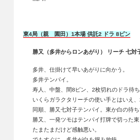
東4局（親 園田）1本場 供託2 ドラ 8ピン
勝又（多井からロンあがり） リーチ 七対子 3
多井、仕掛けて早いあがりに向かう。
多井テンパイ。
寿人、中盤、間8ピン、2枚切れのドラ待
いくらガラクタリーチの使い手とはいえ、
同順、勝又七対子テンパイ。東か白の待ち
勝又、一発ツモはテンパイ打牌で切った東
たまたまだけど感触悪い。
でもすぐに、多井が白を掴み放銃。