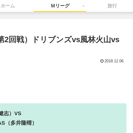
ホーム
Ｍリーグ
旅行
 第2回戦）ドリブンズvs風林火山vs
2018.12.06
健志）VS
AS（多井隆晴）