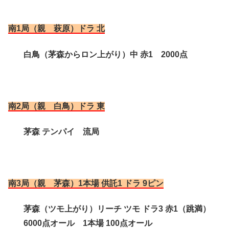
南1局（親 萩原）ドラ 北
白鳥（茅森からロン上がり）中 赤1 2000点
南2局（親 白鳥）ドラ 東
茅森 テンパイ 流局
南3局（親 茅森）1本場 供託1 ドラ 9ピン
茅森（ツモ上がり）リーチ ツモ ドラ3 赤1（跳満）
6000点オール 1本場 100点オール