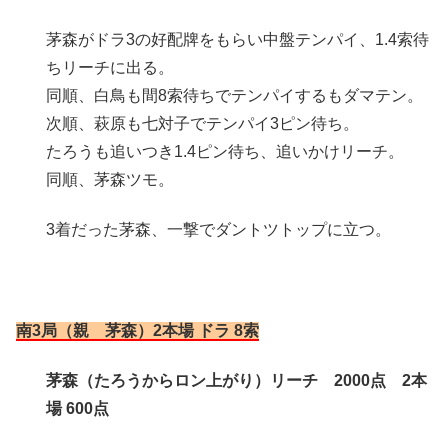
茅森がドラ3の好配牌をもらい中盤テンパイ、1.4索待
ちリーチに出る。
同順、白鳥も間8索待ちでテンパイするもダマテン。
次順、萩原も七対子でテンパイ3ピン待ち。
たろうも追いつき1.4ピン待ち、追いかけリーチ。
同順、茅森ツモ。
3着だった茅森、一撃でダントツトップに立つ。
南3局（親 茅森）2本場 ドラ 8索
茅森（たろうからロン上がり）リーチ 2000点 2本
場 600点