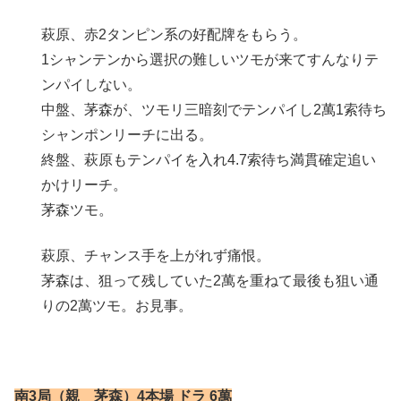
萩原、赤2タンピン系の好配牌をもらう。
1シャンテンから選択の難しいツモが来てすんなりテ
ンパイしない。
中盤、茅森が、ツモリ三暗刻でテンパイし2萬1索待ち
シャンポンリーチに出る。
終盤、萩原もテンパイを入れ4.7索待ち満貫確定追い
かけリーチ。
茅森ツモ。
萩原、チャンス手を上がれず痛恨。
茅森は、狙って残していた2萬を重ねて最後も狙い通
りの2萬ツモ。お見事。
南3局（親 茅森）4本場 ドラ 6萬