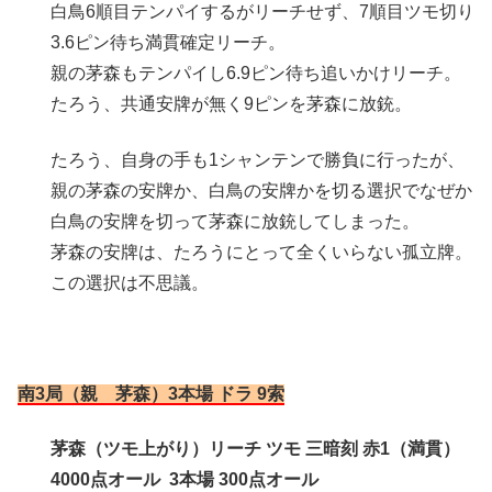
白鳥6順目テンパイするがリーチせず、7順目ツモ切り
3.6ピン待ち満貫確定リーチ。
親の茅森もテンパイし6.9ピン待ち追いかけリーチ。
たろう、共通安牌が無く9ピンを茅森に放銃。
たろう、自身の手も1シャンテンで勝負に行ったが、
親の茅森の安牌か、白鳥の安牌かを切る選択でなぜか
白鳥の安牌を切って茅森に放銃してしまった。
茅森の安牌は、たろうにとって全くいらない孤立牌。
この選択は不思議。
南3局（親 茅森）3本場 ドラ 9索
茅森（ツモ上がり）リーチ ツモ 三暗刻 赤1（満貫）
4000点オール 3本場 300点オール